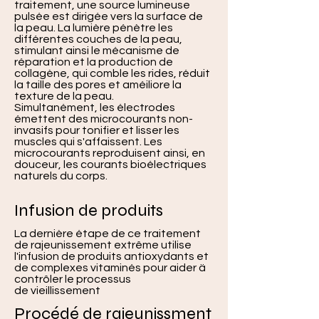
traitement, une source lumineuse
pulsée est dirigée vers la surface de
la peau. La lumière pénètre les
différentes couches de la peau,
stimulant ainsi le mécanisme de
réparation et la production de
collagène, qui comble les rides, réduit
la taille des pores et améiliore la
texture de la peau.
Simultanément, les électrodes
émettent des microcourants non-
invasifs pour tonifier et lisser les
muscles qui s'affaissent. Les
microcourants reproduisent ainsi, en
douceur, les courants bioélectriques
naturels du corps.
Infusion de produits
La dernière étape de ce traitement
de rajeunissement extrême utilise
l'infusion de produits antioxydants et
de complexes vitaminés pour aider ä
contrôler le processus
de
vieillissement
Procédé de rajeunissment