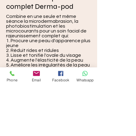
complet Derma-pod
Combine en une seule et même
séance la microdermabrasion, la
photobiostimulation et les
microcourants pour un soin facial de
rajeunissement complet qui:
1. Procure une peau d'apparence plus
jeune
2. Réduit rides et ridules
3. Lisse et tonifié l'ovale du visage
4. Augmente l'élasticité de la peau
5. Améliore les irrégularités de la peau
(problèmes de pigmentation, pores
dilatés, cicatrices mineures)
Phone
Email
Facebook
Whatsapp
Problèmes de peau à
traiter par la
microdermabrasion
Cette méthode élimine
graduellement les cellules de
l'épiderme afin de traiter un large
éventail de problèmes de peau:
Peau abîmée par le soleil